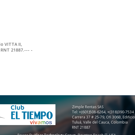
io VITTA II,
 RNT 21887.--- -
m
Zimple Rentas SAS
Tel: +(601)508-6264, +(318)390-7534
Carrera 37 # 25-79, Ofi 306B, Edificio
Tuluá, Valle del Cauca, Colombia
RNT 21887