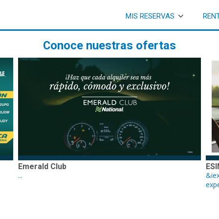
MIS RESERVAS
REN
Conoce nuestras ofertas
Emerald Club
ESI
...
&iex
expe