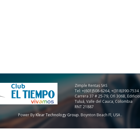
Zimple Rentas SAS
Tel: +(601)508-6264, +(318)390-7534
Carrera 37 # 25-79, Ofi 306B, Edificio
Tuluá, Valle del Cauca, Colombia
RNT 21887
Power By
Klear Technology Group.
Boynton Beach Fl, USA .